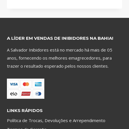
MAU
FUNCIONAMENTO
DO
INTESTINO
AFETA
A LÍDER EM VENDAS DE INIBIDORES NA BAHIA!
NO
PROCESSO
A Salvador Inibidores está no mercado há mais de 05
DE
anos, fornecendo os melhores emagrecedores, para
PERDA
trazer o resultado esperado pelos nossos clientes.
DE
PESO
LINKS RÁPIDOS
Política de Trocas, Devoluções e Arrependimento