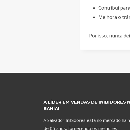
Contribui para
Melhora o trân
Por isso, nunca de
A LÍDER EM VENDAS DE INIBIDORES 
BAHIA!
A Salvador Inibidores está no mercado há 
de 05 anos, fornecendo os melhores