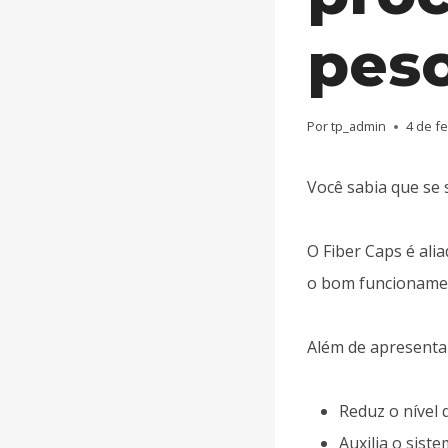
pes
Por
tp_admin
4 de f
Você sabia que se
O Fiber Caps é ali
o bom funcionamen
Além de apresentar
Reduz o nível d
Auxilia o sist