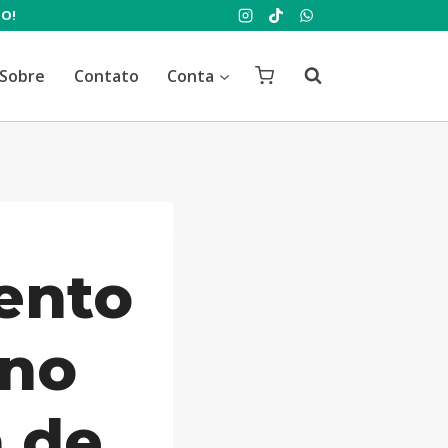
TO!
Sobre
Contato
Conta
ento
 no
 de