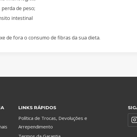
 perda de peso;
sito intestinal
ixe de fora o consumo de fibras da sua dieta.
NA
LINKS RÁPIDOS
SIG
Política de Trocas, Devoluções e
mais
Arrependimento
Termos da Garantia