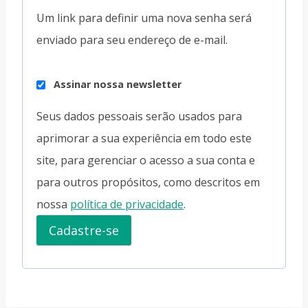
Um link para definir uma nova senha será
i
enviado para seu endereço de e-mail.
g
a
Assinar nossa newsletter
t
Seus dados pessoais serão usados para
ó
aprimorar a sua experiência em todo este
r
site, para gerenciar o acesso a sua conta e
i
para outros propósitos, como descritos em
o
nossa
política de privacidade
.
Cadastre-se