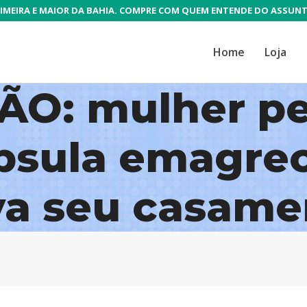
IMEIRA E MAIOR DA BAHIA. COMPRE COM QUEM ENTENDE DO ASSUN
Home
Loja
O: mulher pe
psula emagrec
va seu casame