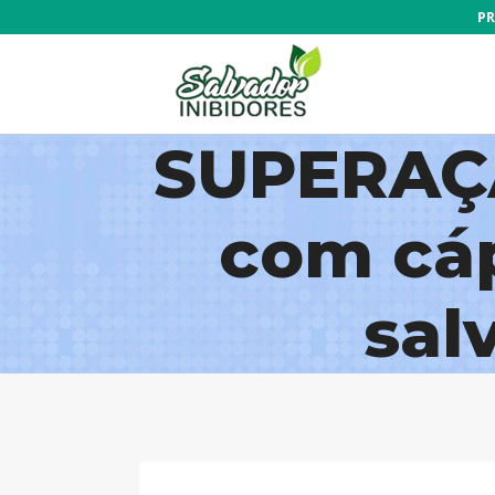
PR
SUPERAÇÃ
com cá
sal