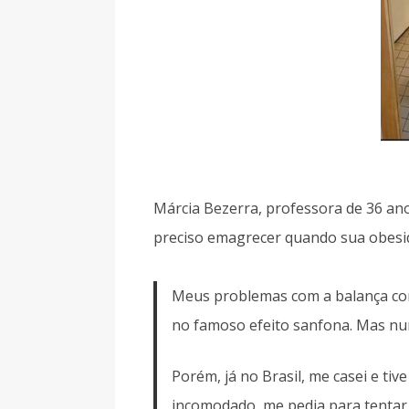
Márcia Bezerra, professora de 36 ano
preciso emagrecer quando sua obesid
Meus problemas com a balança come
no famoso efeito sanfona. Mas nun
Porém, já no Brasil, me casei e ti
incomodado, me pedia para tentar