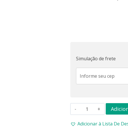
Simulação de frete
TURBO
Adicio
FIT
Adicionar à Lista De De
PREMIUM