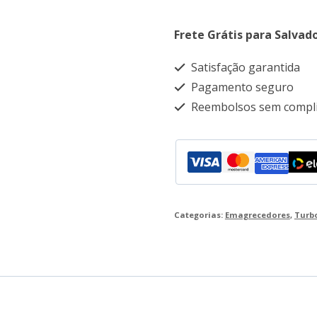
–
Frete Grátis para Salvado
30
Cápsulas.
Satisfação garantida
quantidade
Pagamento seguro
Reembolsos sem compli
Categorias:
Emagrecedores
,
Turb