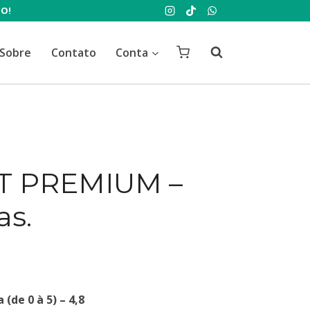
TO!
Sobre
Contato
Conta
T PREMIUM –
as.
eço
 (de 0 à 5) – 4,8