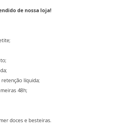
al
ndido de nossa loja!
70.00.
tite;
to;
da;
 retenção líquida;
imeiras 48h;
mer doces e besteiras.