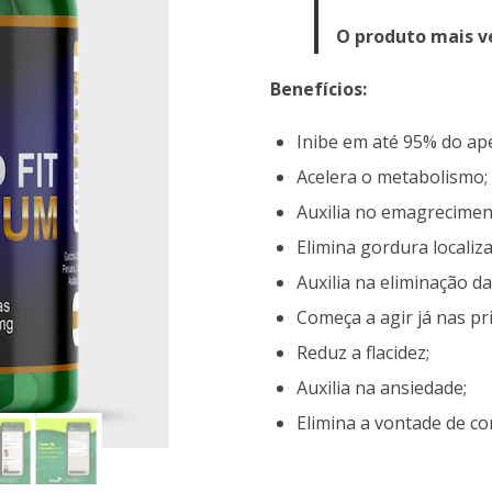
original
atu
O produto mais ve
era:
é:
Benefícios:
R$239.00.
R$1
Inibe em até 95% do ape
Acelera o metabolismo;
Auxilia no emagrecimen
Elimina gordura localiza
Auxilia na eliminação da
Começa a agir já nas pr
Reduz a flacidez;
Auxilia na ansiedade;
Elimina a vontade de co