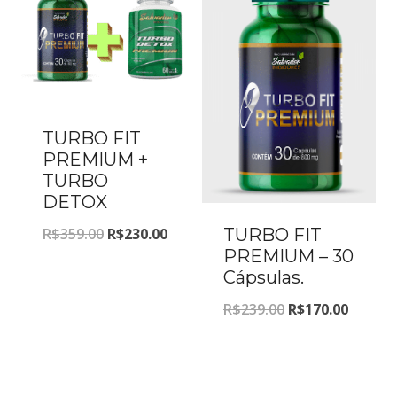
R$359.00.
R$230.00.
TURBO FIT
PREMIUM +
TURBO
DETOX
O
O
TURBO FIT
R$
359.00
R$
230.00
PREMIUM – 30
preço
preço
Cápsulas.
original
atual
O
O
R$
239.00
R$
170.00
era:
é:
preço
preço
R$359.00.
R$230.00.
original
atual
era:
é: