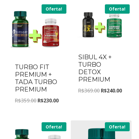
Oferta!
Oferta!
SIBUL 4X +
TURBO
TURBO FIT
DETOX
PREMIUM +
PREMIUM
TADA TURBO
PREMIUM
O
O
R$
369.00
R$
240.00
O
O
preço
preço
R$
359.00
R$
230.00
preço
preço
original
atual
original
atual
era:
é:
Oferta!
Oferta!
era:
é:
R$369.00.
R$240.