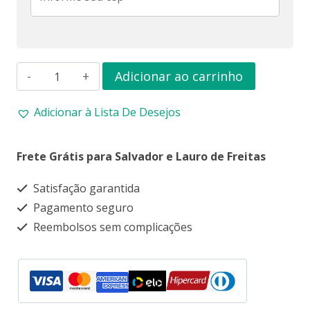
TADATURBO
Adicionar ao carrinho
PREMIUM
Adicionar à Lista De Desejos
-
Estimulante
Frete Grátis para Salvador e Lauro de Freitas
Sexual.
quantidade
Satisfação garantida
Pagamento seguro
Reembolsos sem complicações